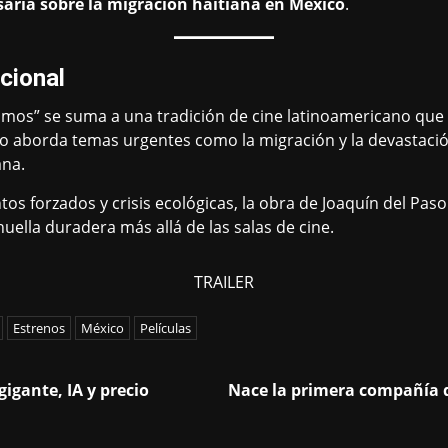
saria sobre la migración haitiana en México
.
cional
ñamos” se suma a una tradición de cine latinoamericano que 
solo aborda temas urgentes como la migración y la devastaci
ana.
s forzados y crisis ecológicas, la obra de Joaquín del Pa
uella duradera más allá de las salas de cine.
TRAILER
Estrenos
México
Películas
igante, IA y precio
Nace la primera compañía d