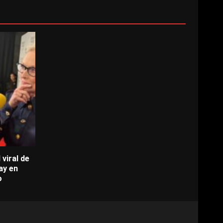
 viral de
ay en
o