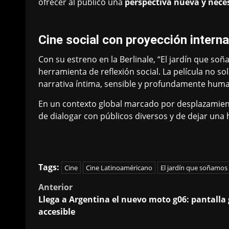
ofrecer al público una
perspectiva nueva y nece
Cine social con proyección interna
Con su estreno en la Berlinale, “El jardín que so
herramienta de reflexión social. La película no 
narrativa íntima, sensible y profundamente hum
En un contexto global marcado por desplazamiento
de dialogar con públicos diversos y de dejar una h
Tags:
Cine
Cine Latinoaméricano
El jardín que soñamos
Post
Anterior
Llega a Argentina el nuevo moto g06: pantalla g
navigation
accesible