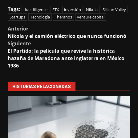
Tags:
due diligence
FTX
inversión
Nikola
Silicon Valley
Startups
Tecnología
Theranos
venture capital
Post
Anterior
Nikola y el camión eléctrico que nunca funcionó
navigation
Siguiente
El Partido: la película que revive la histórica
hazaña de Maradona ante Inglaterra en México
1986
HISTORIAS RELACIONADAS