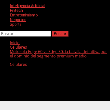
M
e
Inteligencia Artificial
n
Fintech
ú
Entretenimiento
p
Negocios
r
Sports
i
n
B
c
u
i
s
Inicio
p
c
Celulares
a
a
Motorola Edge 60 vs Edge 50: la batalla definitiva por
l
r
el dominio del segmento premium medio
:
Celulares
Motorola Edge 60 vs Edge 50: la batalla
definitiva por el dominio del segmento
premium medio
Comparativa entre dos potentes smartphones de la marca.