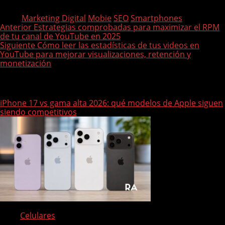
Tags:
Marketing Digital
Mobie
SEO
Smartphones
P
Anterior
Estrategias comprobadas para maximizar el RPM
de tu canal de YouTube en 2025
o
Siguiente
Cómo leer las estadísticas de tus videos en
s
YouTube para mejorar visualizaciones, retención y
monetización
t
n
Historias relacionadas
a
iPhone 17 vs gama alta 2026: qué modelos de Apple siguen
v
siendo competitivos
i
g
a
t
i
o
n
Celulares