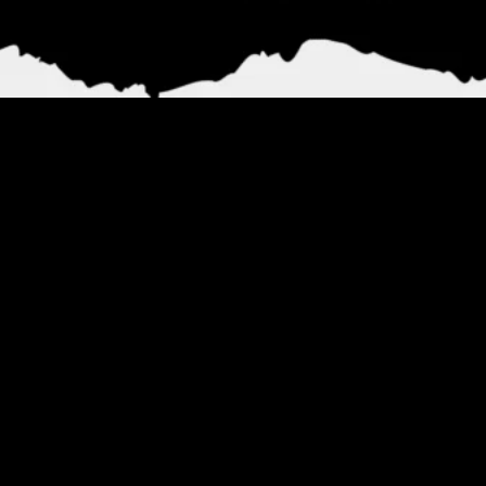
En el vertiginoso mundo de los smartphones, donde cada
mes trae nuevos lanzamientos y promesas de innovación
revolucionaria, pocas comparaciones generan tanto
interés como la que enfrenta a dos generaciones
consecutivas de una misma línea de productos. El reciente
análisis realizado por Random Access Noticias TV sobre el
Motorola Edge 60 versus su predecesor, el Edge 50, ha
puesto de manifiesto no solo las mejoras incrementales
que caracterizan la evolución tecnológica moderna, sino
también las decisiones estratégicas que definen el futuro
de una marca en un mercado cada vez más competitivo.
Con apenas 81 visualizaciones en sus primeros nueve días
de publicación, el video de comparación refleja una
realidad paradójica del ecosistema digital actual: mientras
que el contenido técnico especializado lucha por encontrar
audiencias masivas, su valor informativo para
consumidores que buscan tomar decisiones de compra
informadas es incalculable. Esta disparidad entre alcance y