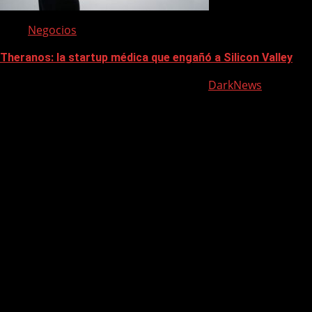
Negocios
Theranos: la startup médica que engañó a Silicon Valley
Contacto: morelljuanjose@gmail.com
|
DarkNews
por AF
themes.