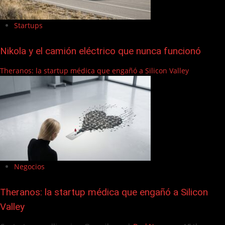
Startups
Nikola y el camión eléctrico que nunca funcionó
Theranos: la startup médica que engañó a Silicon Valley
Negocios
Theranos: la startup médica que engañó a Silicon
Valley