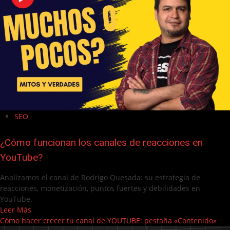
SEO
¿Cómo funcionan los canales de reacciones en
YouTube?
Analizamos el canal de Rodrigo Quesada: su estrategia de
reacciones, monetización, puntos fuertes y debilidades en
YouTube.
Leer Más
Cómo hacer crecer tu canal de YOUTUBE: pestaña «Contenido»