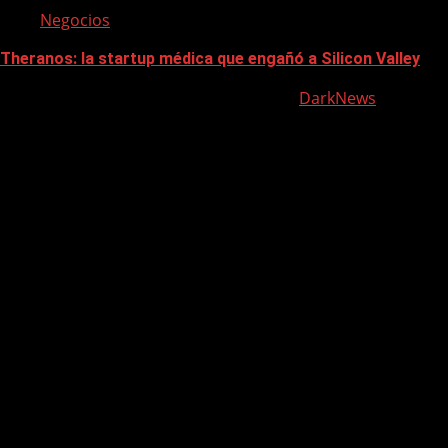
Negocios
Theranos: la startup médica que engañó a Silicon Valley
Contacto: morelljuanjose@gmail.com
|
DarkNews
por AF
themes.