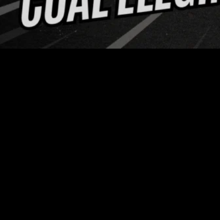
El mercado de los
smartphones plegables
se ha
consolidado como el nuevo segmento premium. Dentro de
esta categoría destacan los modelos tipo
Fold o libro
, que
ofrecen experiencia multitarea y pantallas expansibles
para productividad y entretenimiento.
En esta comparativa enfrentamos a los dos gigantes de
2025:
Samsung Galaxy Z Fold 7
Huawei Mate X6
Ambos modelos marcan tendencia en diseño, potencia y
fotografía. Sin embargo, presentan diferencias clave que
pueden inclinar la balanza según tus prioridades.
Diseño y materiales: delgadez vs