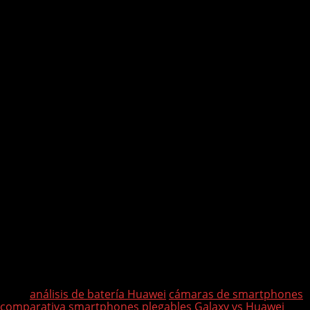
ultrarrápida y potencia fotográfica
, Huawei ofrece
más por menos dinero, aunque con la limitación de
no contar con servicios de Google.
Ambos modelos representan lo mejor de los plegables tipo
libro en 2025, y tu decisión dependerá de si priorizas
ecosistema
o
hardware superior al mejor precio
.
Tags:
análisis de batería Huawei
cámaras de smartphones
comparativa smartphones plegables
Galaxy vs Huawei