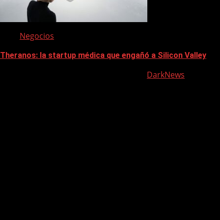
Negocios
Theranos: la startup médica que engañó a Silicon Valley
Contacto: morelljuanjose@gmail.com
|
DarkNews
por AF
themes.