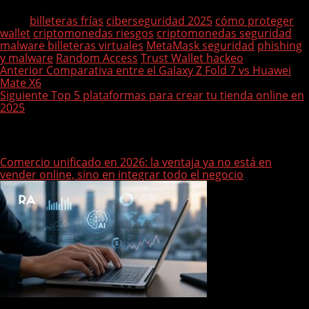
Tags:
billeteras frías
ciberseguridad 2025
cómo proteger
wallet
criptomonedas riesgos
criptomonedas seguridad
malware billeteras virtuales
MetaMask seguridad
phishing
y malware
Random Access
Trust Wallet hackeo
P
Anterior
Comparativa entre el Galaxy Z Fold 7 vs Huawei
Mate X6
o
Siguiente
Top 5 plataformas para crear tu tienda online en
s
2025
t
Historias relacionadas
n
Comercio unificado en 2026: la ventaja ya no está en
a
vender online, sino en integrar todo el negocio
v
i
g
a
t
i
o