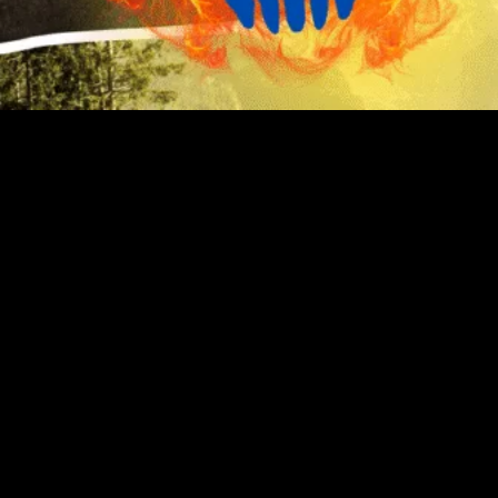
Las
billeteras virtuales
y las
criptomonedas
se han
convertido en uno de los objetivos más atractivos para los
ciberdelincuentes. El crecimiento del sector es innegable:
solo en 2024, los ataques a wallets aumentaron un
43%
según datos del FBI
, generando pérdidas estimadas de
24.200 millones de dólares
a nivel global.
El
phishing
y el
malware
lideran el ranking de ataques.
Mientras que el phishing se centra en robar credenciales
mediante engaños, el malware está diseñado para
infiltrarse en tus dispositivos, robar información sensible y
vaciar tus cuentas.
En este artículo repasamos los
5 malware más peligrosos
de 2025 para billeteras virtuales
y te damos
consejos
clave para proteger tu dinero y tus datos
.