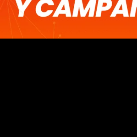
Con 14 años de presencia en 14 mercados de América
Latina,
AdsMóvil
se ha erigido como la referencia para
optimizar campañas de e-commerce y retail en dispositivos
móviles. Su propuesta, basada en datos y tecnología de
punta, llega justo cuando la región invierte
US$ 22.250
millones
en publicidad digital este año.
Segmentación quirúrgica con Device ID
AdsMóvil recolecta y anonimiza el
Device ID
de cada
usuario para trazar sus patrones de movilidad –por
ejemplo, inferir el domicilio al detectar permanencias
nocturnas– y así entregar anuncios únicamente a quienes
muestran
alta probabilidad de conversión
.
“Si un Device ID pasa todas las madrugadas en el mismo
punto, asumimos que esa persona vive ahí. Con ese nivel de