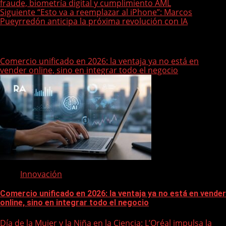
o
fraude, biometría digital y cumplimiento AML
s
Siguiente
“Esto va a reemplazar al iPhone”: Marcos
Pueyrredón anticipa la próxima revolución con IA
t
n
Historias relacionadas
a
Comercio unificado en 2026: la ventaja ya no está en
v
vender online, sino en integrar todo el negocio
i
g
a
t
i
o
n
Innovación
Comercio unificado en 2026: la ventaja ya no está en vender
online, sino en integrar todo el negocio
Día de la Mujer y la Niña en la Ciencia: L’Oréal impulsa la