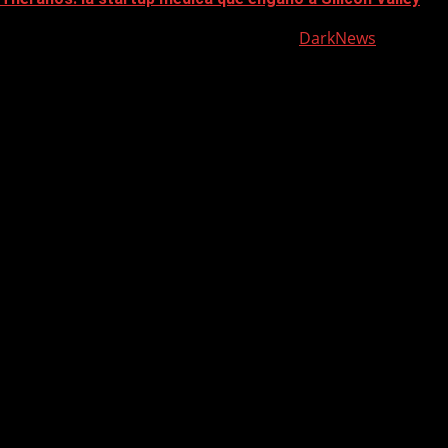
Contacto: morelljuanjose@gmail.com
|
DarkNews
por AF
themes.