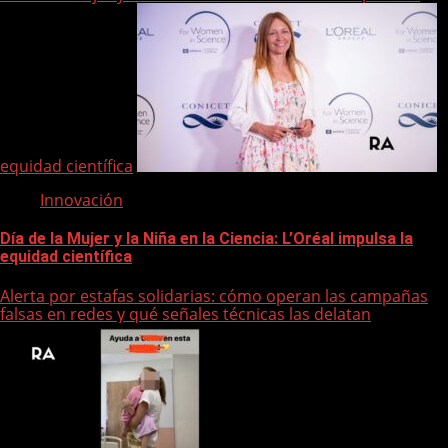
equidad científica
Innovación
Día de la Mujer y la Niña en la Ciencia: L’Oréal impulsa la
equidad científica
Alerta por estafas solidarias: cómo operan las campañas
falsas en redes y qué señales técnicas las delatan