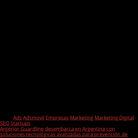
Con este enfoque en
big data
,
inteligencia artificial
y
alianzas clave
, AdsMóvil se posiciona para liderar la
próxima ola de crecimiento en un mercado digital de
rápido crecimiento.
Tags:
Ads
Adsmovil
Empresas
Marketing
Marketing Digital
SEO
Startups
P
Anterior
Guardline desembarca en Argentina con
soluciones tecnológicas avanzadas para prevención de