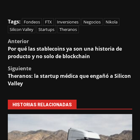
Tags:
Fondeos
FTX
Inversiones
Negocios
Nikola
Silicon Valley
Startups
Theranos
Post
Anterior
Por qué las stablecoins ya son una historia de
navigation
producto y no solo de blockchain
Siguiente
Theranos: la startup médica que engañó a Silicon
Valley
HISTORIAS RELACIONADAS