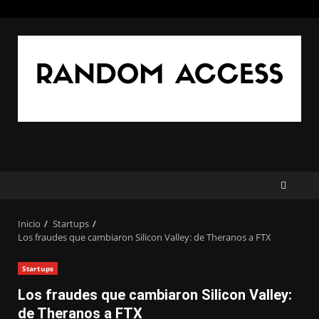
Saltar
al
contenido
Inicio
Startups
Los fraudes que cambiaron Silicon Valley: de Theranos a FTX
Startups
Los fraudes que cambiaron Silicon Valley:
de Theranos a FTX