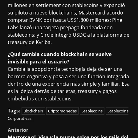
millones en settlement con stablecoins y expandió
su piloto a nueve blockchains; Mastercard acordó
comprar BVNK por hasta US$1.800 millones; Pine
Labs lanzó una tarjeta prepaga fondeada con
stablecoins; y Circle integró USDC a la plataforma de
treasury de Kyriba.
¿Qué cambia cuando blockchain se vuelve
invisible para el usuario?
Cambia la adopción: la tecnología deja de ser una
barrera cognitiva y pasa a ser una función integrada
dentro de una experiencia más simple y familiar. Esa
es la lógica detrás de tarjetas, treasury y pagos
embebidos con stablecoins.
Tags:
Blockchain
Criptomonedas
Stablecoins
Stablecoins
Corporativas
Post
Anterior
Mastercard, Visa y la nueva pelea por los rails del