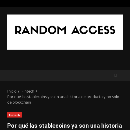
Saltar
al
contenido
Inicio
Fintech
Por qué las stablecoins ya son una historia de producto y no solo
de blockchain
Fintech
Por qué las stablecoins ya son una historia