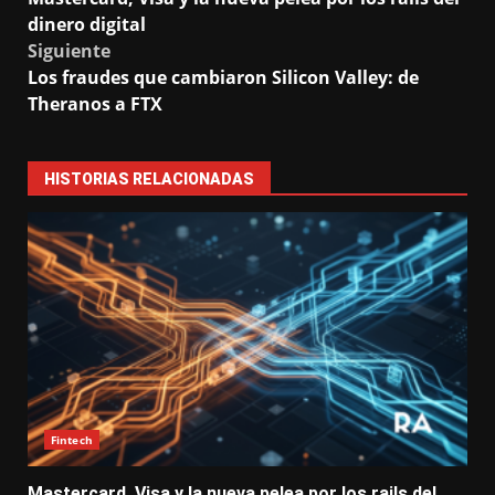
navigation
dinero digital
Siguiente
Los fraudes que cambiaron Silicon Valley: de
Theranos a FTX
HISTORIAS RELACIONADAS
Fintech
Mastercard, Visa y la nueva pelea por los rails del