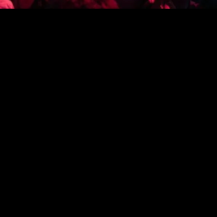
rticipación de Binance, Ikiigi y Exness, LABITCONF 2025 lle
Aires será el punto neurálgico del ecosistema tecnológico 
chain y Web3
, regresa bajo el lema
“Unstoppable”
para cele
ios temáticos y una estructura de experiencias interactiva
tal del futuro.
nda 2025 abre espacio a nuevas tecnologías emergentes:
tok
ología que no puede detenerse. Bitcoin nació hace más de un