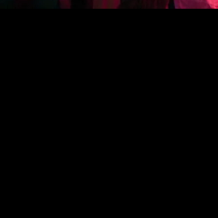
Con siete escenarios simultáneos, speakers globales y la pa
combinando Bitcoin, Web3 e inteligencia artificial.
Un evento que redefine la frontera tecnológica
El
7 y 8 de noviembre
, el predio
Costa Salguero
de Buenos 
reconocida como la conferencia pionera de
Bitcoin, block
inteligencia artificial.
Con
más de 150 oradores internacionales
, siete escenar
anticipan las tendencias que transformarán la economía digi
De Bitcoin a la inteligencia artificial
Aunque el corazón del evento sigue siendo
Bitcoin
, la age
a finanzas
,
Web3
y
realidad aumentada
.
Rodolfo Andragnes, fundador de LABITCONF, explica:
“El concepto ‘Unstoppable’ refleja el avance de una tecn
y blockchain aplicada a todos los sectores.”