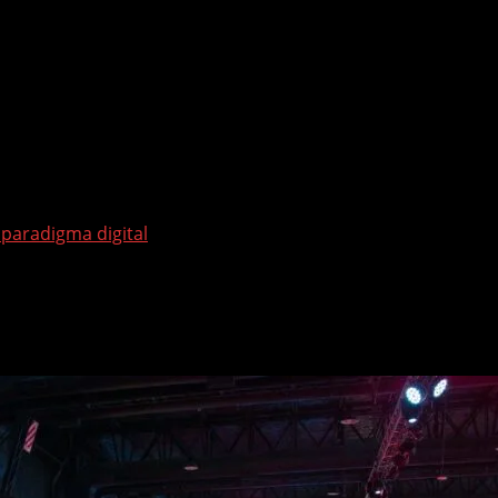
paradigma digital
ara un nuevo paradigma digital
l año en Buenos Aires con el lema Unstoppable.