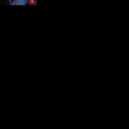
ga a Buenos Aires con su concepto “Unstoppable”,
latinoamericano. La nueva edición de
LABITCONF 2025
,
brar la convergencia entre innovación, descentralización e
s, LABITCONF consolida su papel como el encuentro donde se
enización de activos
,
contratos inteligentes
,
IA aplicada
a década, pero hoy la innovación se multiplica con IA, DeFi