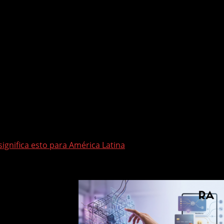
o
articulación donde confluyen la
IA, blockchain, y el open s
mérica.
tida para
nuevas startups y comunidades de desarrollado
ogía, sino de cómo cambia nuestra manera de vivir, trabaj
significa esto para América Latina