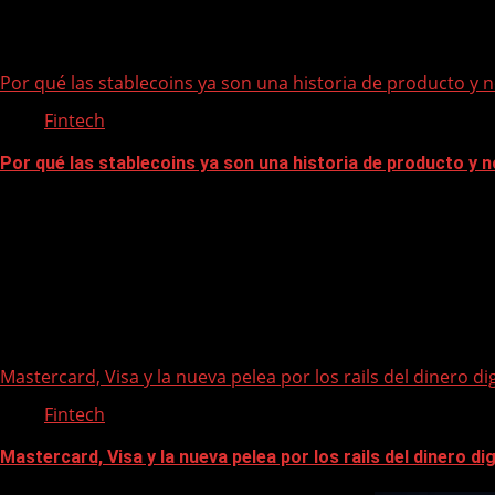
i
g
a
Por qué las stablecoins ya son una historia de producto y 
t
Fintech
i
o
Por qué las stablecoins ya son una historia de producto y n
n
Mastercard, Visa y la nueva pelea por los rails del dinero dig
Fintech
Mastercard, Visa y la nueva pelea por los rails del dinero dig