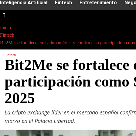
Inteligencia Artificial
Fintech
Entretenimiento
Nego
Inicio
Fintech
Bit2Me se fortalece en Latinoamérica y confirma su participación 
Fintech
Bit2Me se fortalece
participación como
2025
La cripto exchange líder en el mercado español confir
marzo en el Palacio Libertad.