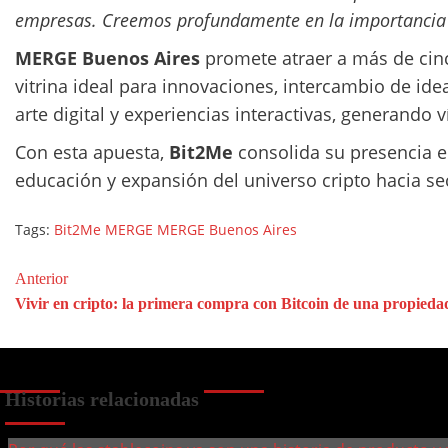
empresas. Creemos profundamente en la importancia de
MERGE Buenos Aires
promete atraer a más de cin
vitrina ideal para innovaciones, intercambio de ide
arte digital y experiencias interactivas, generando 
Con esta apuesta,
Bit2Me
consolida su presencia en
educación y expansión del universo cripto hacia s
Tags:
Bit2Me
MERGE
MERGE Buenos Aires
Post
Anterior
Vivir en cripto: la primera compra con Bitcoin de una propie
navigation
Historias relacionadas